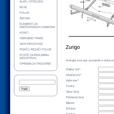
ALATI I STROJEVI
BOJE
FOLIJE
ŠATORI
ELEMENTI ZA
NADOGRADNJU KAMIONA
KONCI
OBRUBNE TRAKE
SIGN PROIZVODI
Zurigo
PISAČI I REZAČI FOLIJE
PLOČE ZA REKLAMNU
INDUSTRIJU
Kreirajte svoj upit i provjerite u našoj v
OPREMA ZA TRGOVINE
Duljina (m)*:
Izbačaj (m)*:
Vaše ime:*
Tvrtka:
Ulica i broj:
Poštanski broj:
Mjesto:
Država: