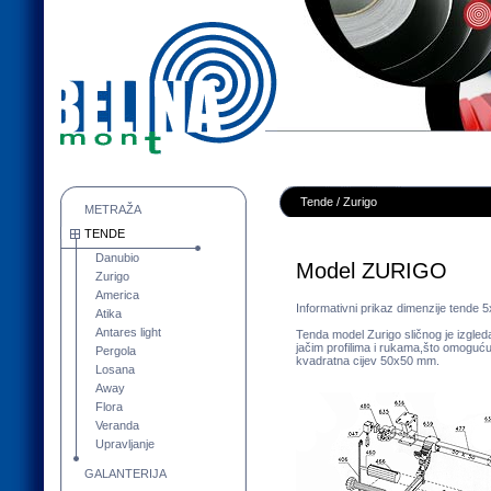
Tende / Zurigo
METRAŽA
TENDE
Danubio
Model ZURIGO
Zurigo
America
Informativni prikaz dimenzije tende 
Atika
Antares light
Tenda model Zurigo sličnog je izgled
jačim profilima i rukama,što omoguću
Pergola
kvadratna cijev 50x50 mm.
Losana
Away
Flora
Veranda
Upravljanje
GALANTERIJA