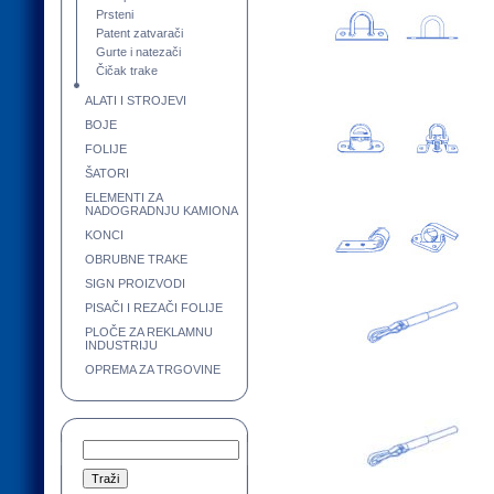
Prsteni
Patent zatvarači
Gurte i natezači
Čičak trake
ALATI I STROJEVI
BOJE
FOLIJE
ŠATORI
ELEMENTI ZA
NADOGRADNJU KAMIONA
KONCI
OBRUBNE TRAKE
SIGN PROIZVODI
PISAČI I REZAČI FOLIJE
PLOČE ZA REKLAMNU
INDUSTRIJU
OPREMA ZA TRGOVINE