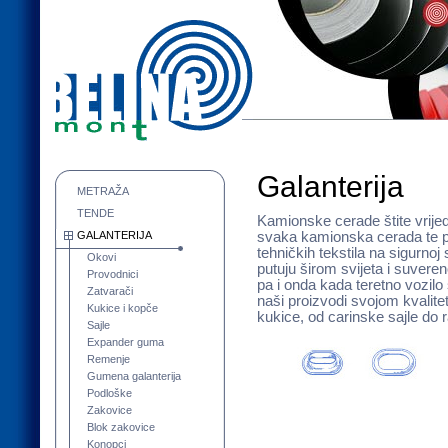
Galanterija
METRAŽA
TENDE
Kamionske cerade štite vrijed
GALANTERIJA
svaka kamionska cerada te pr
tehničkih tekstila na sigurnoj
Okovi
putuju širom svijeta i suveren
Provodnici
pa i onda kada teretno vozilo
Zatvarači
naši proizvodi svojom kvalit
Kukice i kopče
kukice, od carinske sajle do 
Sajle
Expander guma
Remenje
Gumena galanterija
Podloške
Zakovice
Blok zakovice
Konopci