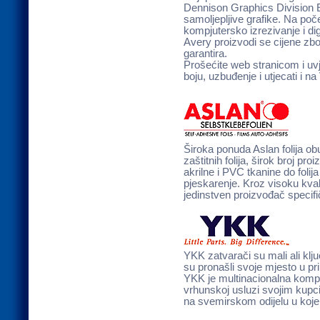
Dennison Graphics Division Eu
samoljepljive grafike. Na počet
kompjutersko izrezivanje i dig
Avery proizvodi se cijene zbog
garantira.
Prošećite web stranicom i uv
boju, uzbuđenje i utjecati i na
Široka ponuda Aslan folija obuhv
zaštitnih folija, širok broj p
akrilne i PVC tkanine do folij
pjeskarenje. Kroz visoku kva
jedinstven proizvođač specifič
YKK zatvarači su mali ali kl
su pronašli svoje mjesto u p
YKK je multinacionalna kompan
vrhunskoj usluzi svojim kupci
na svemirskom odijelu u koj