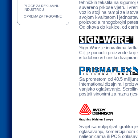
tehničkih tekstila na sigurnoj 
PLOČE ZA REKLAMNU
suvereno prkose vjetru i vreme
INDUSTRIJU
vozilo stoji na rampi za isto
OPREMA ZA TRGOVINE
svojom kvalitetom i jednosta
proizvod a mnogobrojni patet
Od okova do kukice, od carin
Sign-Ware je inovativna tvrtka
Cilj je ponuditi proizvode koj
istodobno vrhunski dizajnira
Sa prometom od 40.5 milijuna
International dizajnira i pro
vanjsko oglašavanje. Scrollin
postali sinonimi za razna rje
Svijet samoljepljivih grafika j
oglašavanju, komercijalnom o
naljepnicama ili POS oglašavan