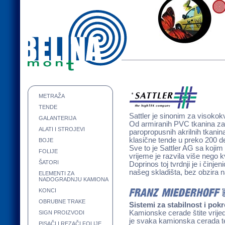
METRAŽA
TENDE
Sattler je sinonim za visokokv
GALANTERIJA
Od armiranih PVC tkanina za
ALATI I STROJEVI
paropropusnih akrilnih tkani
klasične tende u preko 200 dez
BOJE
Sve to je Sattler AG sa kojim
FOLIJE
vrijeme je razvila više nego k
ŠATORI
Doprinos toj tvrdnji je i činj
našeg skladišta, bez obzira na
ELEMENTI ZA
NADOGRADNJU KAMIONA
KONCI
OBRUBNE TRAKE
Sistemi za stabilnost i pokr
Kamionske cerade štite vrije
SIGN PROIZVODI
je svaka kamionska cerada te
PISAČI I REZAČI FOLIJE