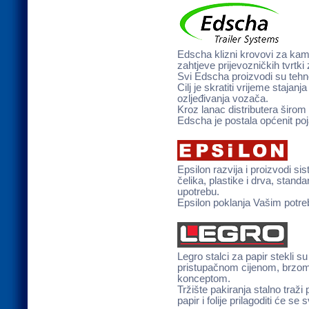
Edscha klizni krovovi za kami
zahtjeve prijevozničkih tvrtk
Svi Edscha proizvodi su tehno
Cilj je skratiti vrijeme staja
ozljeđivanja vozača.
Kroz lanac distributera širom
Edscha je postala općenit po
Epsilon razvija i proizvodi s
čelika, plastike i drva, standa
upotrebu.
Epsilon poklanja Vašim potr
Legro stalci za papir stekli 
pristupačnom cijenom, brzo
konceptom.
Tržište pakiranja stalno traži 
papir i folije prilagoditi će se 